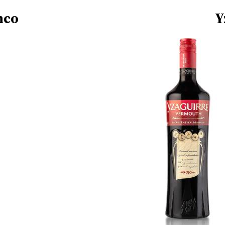
nco
Y