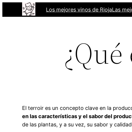
Saltar
Los mejores vinos de Rioja
Las mej
al
contenido
¿Qué e
El terroir es un concepto clave en la produc
en las características y el sabor del produc
de las plantas, y a su vez, su sabor y calidad