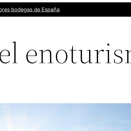
ores bodegas de España
 el enoturi