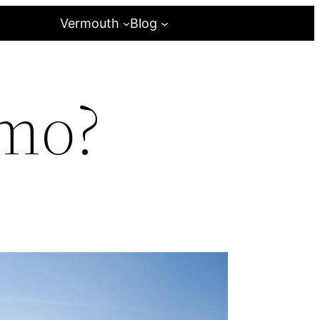
Vermouth
Blog
smo?