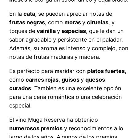
En la
cata
, se pueden apreciar notas de
frutas negras
, como
moras
y
ciruelas
, y
toques de
vainilla
y
especias
, que le dan un
sabor agradable y persistente en el paladar.
Además, su aroma es intenso y complejo, con
notas de frutas maduras y madera.
Es perfecto para
m
aridar con
platos fuertes
,
como
carnes rojas
,
guisos
y
quesos
curados
. También es una excelente opción
para una cena romántica o una celebración
especial.
El vino Muga Reserva ha obtenido
numerosos premios
y reconocimientos a lo
largo de los años. Algunos de los premios