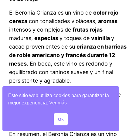
El Beronia Crianza es un vino de
color rojo
cereza
con tonalidades violáceas,
aromas
intensos y complejos de
frutas rojas
maduras,
especias
y toques de
vainilla
y
cacao provenientes de su
crianza en barricas
de roble americano y francés durante 12
meses
. En boca, este vino es redondo y
equilibrado con taninos suaves y un final
persistente y agradable.
Beronia es ideal para
maridar con platos de
Este sitio web utiliza cookies para garantizar la
carne roja
,
caza
y
quesos curados
. Se
mejor experiencia.
Ver más
recomienda servirlo a una
temperatura de
Ok
entre 16 y 18 grados
.
En resumen, el Beronia Crianza es un vino