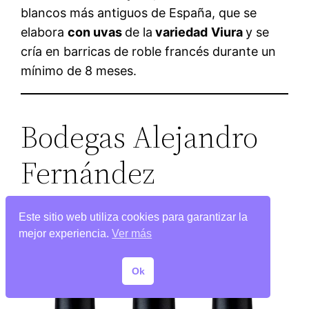
blancos más antiguos de España, que se
elabora
con uvas
de la
variedad
Viura
y se
cría en barricas de roble francés durante un
mínimo de 8 meses.
Bodegas Alejandro
Fernández
(
Pesquera
)
Este sitio web utiliza cookies para garantizar la
mejor experiencia.
Ver más
Ok