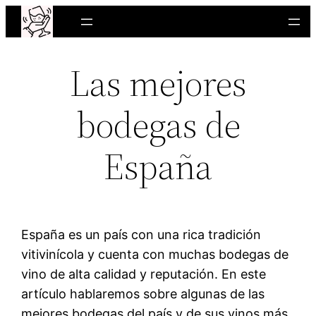
Saltar
al
contenido
Las mejores
bodegas de
España
España es un país con una rica tradición
vitivinícola y cuenta con muchas bodegas de
vino de alta calidad y reputación. En este
artículo hablaremos sobre algunas de las
mejores bodegas del país y de sus vinos más