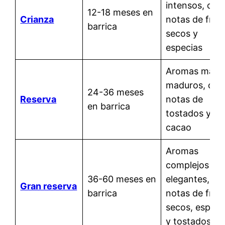
intensos, con
12-18 meses en
Crianza
notas de frut
barrica
secos y
especias
Aromas más
maduros, con
24-36 meses
Reserva
notas de
en barrica
tostados y
cacao
Aromas
complejos y
36-60 meses en
elegantes, co
Gran reserva
barrica
notas de frut
secos, especi
y tostados